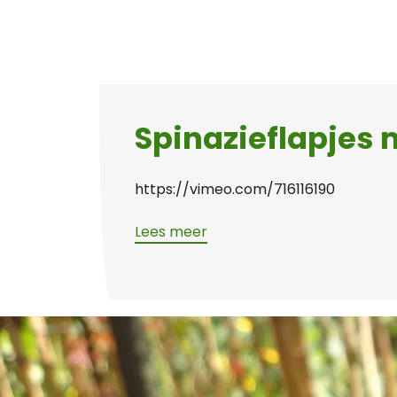
Spinazieflapjes
https://vimeo.com/716116190
Spinazieflapjes
Lees meer
maken