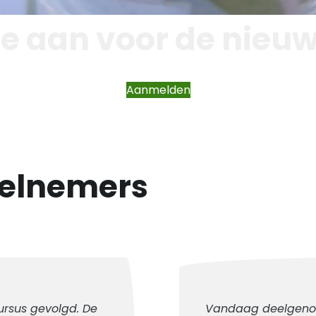
je aan voor de nieuw
Aanmelden
eelnemers
ursus gevolgd. De
Vandaag deelgeno