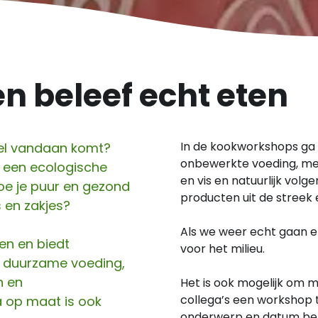
en beleef echt eten
In de kookworkshops ga i
sel vandaan komt?
onbewerkte voeding, mee
p een ecologische
en vis en natuurlijk volge
Hoe je puur en gezond
producten uit de streek e
 en zakjes?
Als we weer echt gaan et
en en biedt
voor het milieu.
 duurzame voeding,
n en
Het is ook mogelijk om m
collega’s een workshop 
 op maat is ook
onderwerp en datum bepa