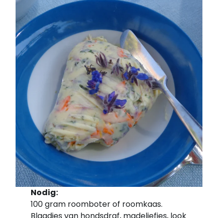
Nodig:
100 gram roomboter of roomkaas.
Blaadjes van hondsdraf, madeliefjes, look