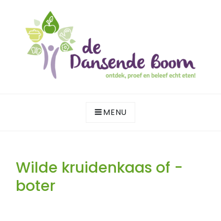
Skip
to
content
ontdek, proef en beleef echt eten!
DE DANSENDE BOOM
MENU
Wilde kruidenkaas of -
boter